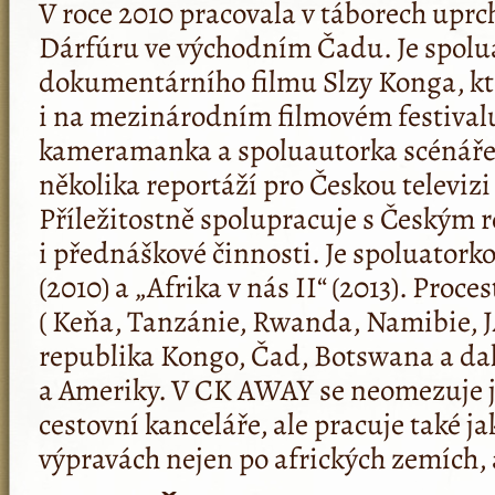
V roce 2010 pracovala v táborech upr
Dárfúru ve východním Čadu. Je spol
dokumentárního filmu Slzy Konga, kte
i na mezinárodním filmovém festivalu
kameramanka a spoluautorka scénáře 
několika reportáží pro Českou televizi
Příležitostně spolupracuje s Českým r
i přednáškové činnosti. Je spoluatorko
(2010) a „Afrika v nás II“ (2013). Proc
( Keňa, Tanzánie, Rwanda, Namibie, 
republika Kongo, Čad, Botswana a dalš
a Ameriky. V CK AWAY se neomezuje j
cestovní kanceláře, ale pracuje také 
výpravách nejen po afrických zemích, a