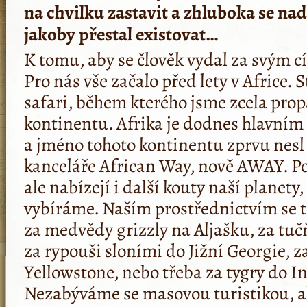
na chvilku zastavit a zhluboka se na
jakoby přestal existovat…
K tomu, aby se člověk vydal za svým c
Pro nás vše začalo před lety v Africe. 
safari, během kterého jsme zcela prop
kontinentu. Afrika je dodnes hlavním 
a jméno tohoto kontinentu zprvu nesl 
kanceláře African Way, nově AWAY. 
ale nabízejí i další kouty naší planety,
vybíráme. Naším prostřednictvím se 
za medvědy grizzly na Aljašku, za tuč
za rypouši sloními do Jižní Georgie, 
Yellowstone, nebo třeba za tygry do In
Nezabýváme se masovou turistikou, a