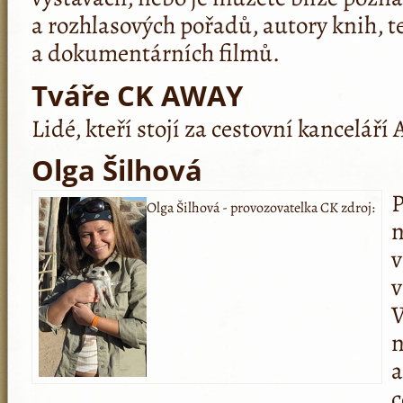
a rozhlasových pořadů, autory knih, t
a dokumentárních fil­mů.
Tváře CK AWAY
Lidé, kteří stojí za cestovní kancelář
Olga Šilhová
Olga Šilhová - provozovatelka CK
zdroj:
n
v
v
V
n
a
c