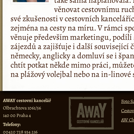
věnovat cestovnímu ruch
své zkušenosti v cestovních kanceláří
zejména na cesty na míru. V rámci s
věnuje především marketingu, podílí 
zájezdů a zajišťuje i další související 
německy, anglicky a domluví se i špan
chtít potkat někde mimo práci, můžete
na plážový volejbal nebo na in-linové 
AWAY cestovní kancelář
Foto S
Olbrachtova 1061/56
Cestov
140 00 Praha 4
AW Cl
Telefony:
00420 728 934 216