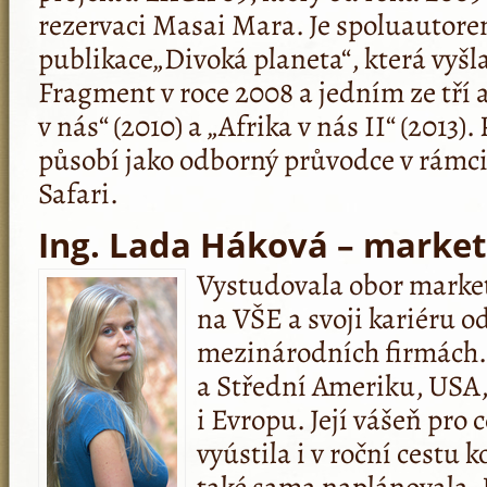
rezervaci Masai Mara. Je spoluautore
publikace„Divoká planeta“, která vyšla
Fragment v roce 2008 a jedním ze tří 
v nás“ (2010) a „Afrika v nás II“ (201
působí jako odborný průvodce v rámci
Safari.
Ing. Lada Háková – market
Vystudovala obor mark
na VŠE a svoji kariéru o
mezinárodních firmách. P
a Střední Ameriku, USA,
i Evropu. Její vášeň pro
vyústila i v roční cestu 
také sama naplánovala. 