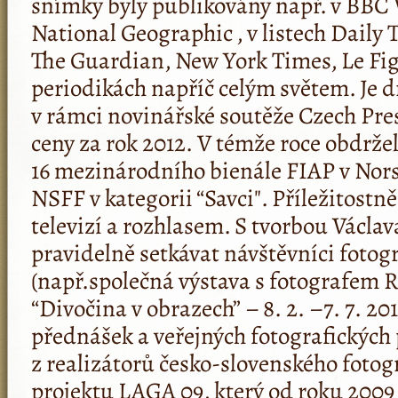
snímky byly publikovány např. v BBC 
National Geographic , v listech Daily 
The Guardian, New York Times, Le Figa
periodikách napříč celým světem. Je 
v rámci novinářské soutěže Czech Pre
ceny za rok 2012. V témže roce obdrže
16 mezinárodního bienále FIAP v Nors
NSFF v kategorii “Savci". Příležitostn
televizí a rozhlasem. S tvorbou Václa
pravidelně setkávat návštěvníci fotog
(např.společná výstava s fotografem 
“Divočina v obrazech” – 8. 2. –7. 7. 2
přednášek a veřejných fotografických 
z realizátorů česko-slovenského fotog
projektu LAGA 09, který od roku 2009