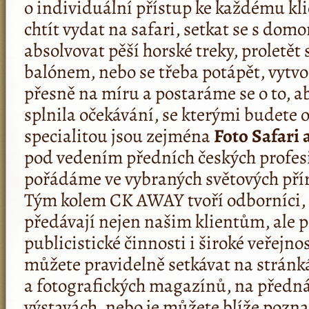
o individuální přístup ke každému kli
chtít vydat na safari, setkat se s dom
absolvovat pěší horské treky, proletě
balónem, nebo se třeba potápět, vyt
přesně na míru a postaráme se o to, a
splnila očekávání, se kterými budete o
specialitou jsou zejména
Foto Safari 
pod vedením předních českých profes
pořádáme ve vybraných světových přír
Tým kolem CK AWAY tvoří odborníci, k
předávají nejen našim klientům, ale 
publicistické činnosti i široké veřejnos
můžete pravidelně setkávat na stránk
a fotografických magazínů, na předná
výstavách, nebo je můžete blíže poznat