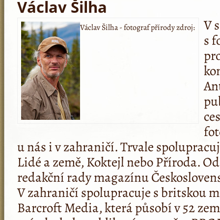
Václav Šilha
V s
Václav Šilha - fotograf přírody
zdroj:
s 
pr
ko
An
pu
ce
fo
u nás i v zahraničí. Trvale spoluprac
Lidé a země, Koktejl nebo Příroda. Od
redakční rady magazínu Českoslovens
V zahraničí spolupracuje s britskou 
Barcroft Media, která působí v 52 zem