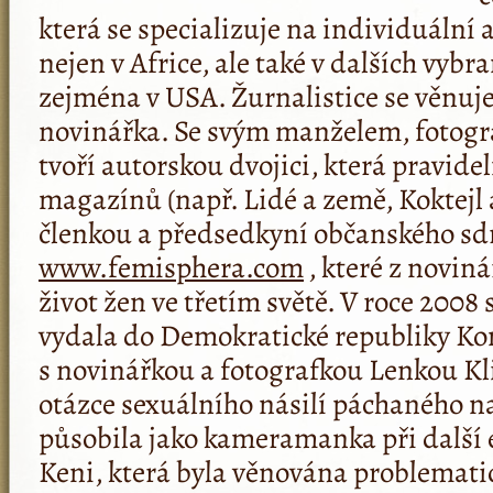
která se specializuje na individuální 
nejen v Africe, ale také v dalších vybr
zejména v USA. Žurnalistice se věnuje
novinářka. Se svým manželem, fotogr
tvoří autorskou dvojici, která pravide
magazínů (např. Lidé a země, Koktejl a 
členkou a předsedkyní občanského s
www.femisphera.com
, které z novin
život žen ve třetím světě. V roce 2008
vydala do Demokratické republiky Kon
s novinářkou a fotografkou Lenkou K
otázce sexuálního násilí páchaného n
působila jako kameramanka při další 
Keni, která byla věnována problematic