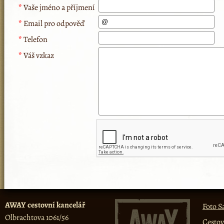
*
Vaše jméno a příjmení
*
Email pro odpověď
*
Telefon
*
Váš vzkaz
AWAY cestovní kancelář
Foto S
Olbrachtova 1061/56
Cestov