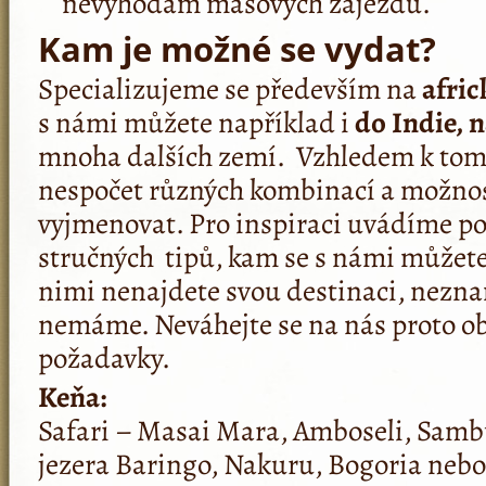
nevýhodám masových zájezdů.
Kam je možné se vydat?
Specializujeme se především na
afri
s námi můžete například i
do Indie, 
mnoha dalších zemí. Vzhledem k tomu
nespočet různých kombinací a možnos
vyjmenovat. Pro inspiraci uvádíme po
stručných tipů, kam se s námi můžet
nimi nenajdete svou destinaci, neznam
nemáme. Neváhejte se na nás proto ob
požadavky.
Keňa:
Safari – Masai Mara, Amboseli, Sambu
jezera Baringo, Nakuru, Bogoria neb