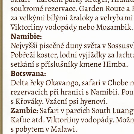
soukromé rezervace. Garden Route a 
za velkými bílými žraloky a velrybami
Viktoriiny vodopády nebo Mozambik.
Namibie:
Nejvyšší písečné duny světa v Sossusvl
Pobřeží koster, lodní vyjížďky za la
setkání s příslušníky kmene Himba.
Botswana:
Delta řeky Okavango, safari v Chobe 
rezervacích při hranici s Namibií. Pou
s Křováky. Vzácní psi hyenoví.
Zambie:
Safari v parcích South Luan
Kafue atd. Viktoriiny vodopády. Mož
s pobytem v Malawi.