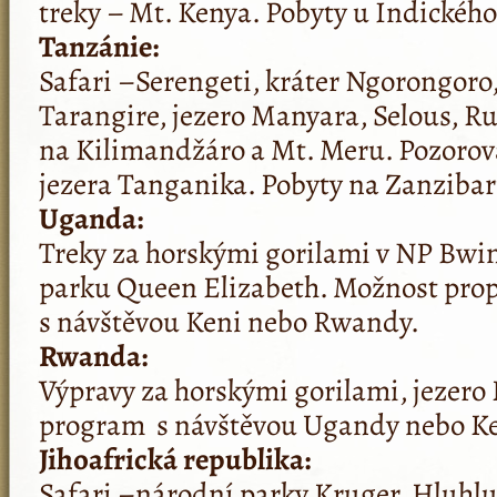
treky – Mt. Kenya. Pobyty u Indickéh
Tanzánie:
Safari –Serengeti, kráter Ngorongoro
Tarangire, jezero Manyara, Selous, R
na Kilimandžáro a Mt. Meru. Pozorov
jezera Tanganika. Pobyty na Zanzibar
Uganda:
Treky za horskými gorilami v NP Bwin
parku Queen Elizabeth. Možnost prop
s návštěvou Keni nebo Rwandy.
Rwanda:
Výpravy za horskými gorilami, jezero 
program s náv­štěvou Ugandy nebo Ke
Jihoafrická republika:
Safari –národní parky Kruger, Hluhl