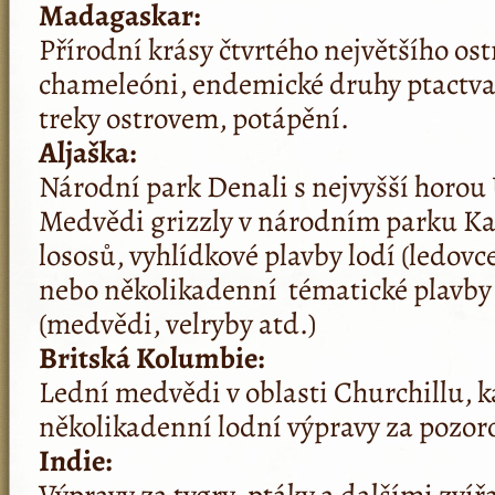
Madagaskar:
Přírodní krásy čtvrtého největšího ost
chameleóni, endemické druhy ptactva
treky ostrovem, potápění.
Aljaška:
Národní park Denali s nejvyšší horo
Medvědi grizzly v národním parku Ka
lososů, vyhlídkové plavby lodí (ledovce
nebo několikadenní té­matické plavby
(medvědi, velryby atd.)
Britská Kolumbie:
Lední medvědi v oblasti Churchillu, 
několikadenní lodní výpravy za pozo
Indie:
Výpravy za tygry, ptáky a dalšími zvíř