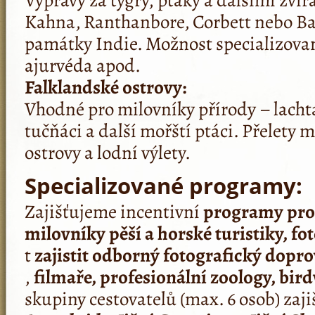
Kahna, Ranthanbore, Corbett nebo Ba
památky Indie. Možnost specializov
ajurvéda apod.
Falklandské ostrovy:
Vhodné pro milovníky přírody – lachta
tučňáci a další mořští ptáci. Přelety 
ostrovy a lodní výlety.
Specializované programy:
Zajišťujeme incentivní
pro­gramy pro 
milovníky pěší a horské turistiky, fo­
t
zajistit odborný fotografický do­pr
,
filmaře, pro­fesionální zoology, bir
skupiny cestovatelů (max. 6 osob) zaj