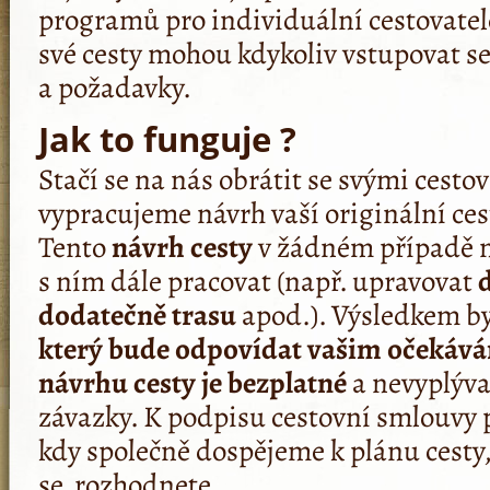
programů pro individuální cestovatele
své cesty mohou kdykoliv vstupovat s
a požadavky.
Jak to funguje ?
Stačí se na nás obrátit se svými cesto
vypracujeme návrh vaší originální cest
Tento
návrh cesty
v žádném případě n
s ním dále pracovat (např. upravovat
dodatečně trasu
apod.). Výsledkem b
který bude odpovídat vašim očekáv
návrhu cesty je bezplat­né
a nevyplývaj
závazky. K podpisu cestovní smlouvy p
kdy společně dospějeme k plánu cesty,
se rozhodnete.