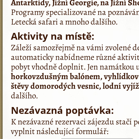
Antarktidy, Jižní Georgie, na Jižní S
Programy specializované na poznáván
Letecká safari a mnoho dalšího.
Aktivity na místě:
Záleží samozřejmě na vámi zvolené d
automaticky nabídneme různé aktivit
pobyt vhodně doplnit. Jen namátkou
horkovzdušným balónem, vyhlídkové 
štěvy domorodých vesnic, lodní vyjížď
dalšího.
Nezávazná poptávka:
K nezávazné rezervaci zájezdu stačí p
vyplnit následující formulář: