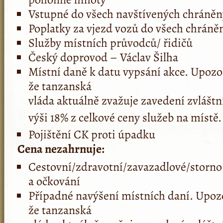
Vstupné do všech navštívených chráněn
Poplatky za vjezd vozů do všech chráněn
Služby místních průvodců/ řidičů
Český doprovod – Václav Šilha
Místní daně k datu vypsání akce. Upoz
že tanzanská
vláda aktuálně zvažuje zavedení zvláštní
výši 18% z celkové ceny služeb na místě.
Pojištění CK proti úpadku
Cena nezahrnuje:
Cestovní/zdra­votní/zavazadlo­vé/storno
a očkování
Případné navýšení místních daní. Upo
že tanzanská