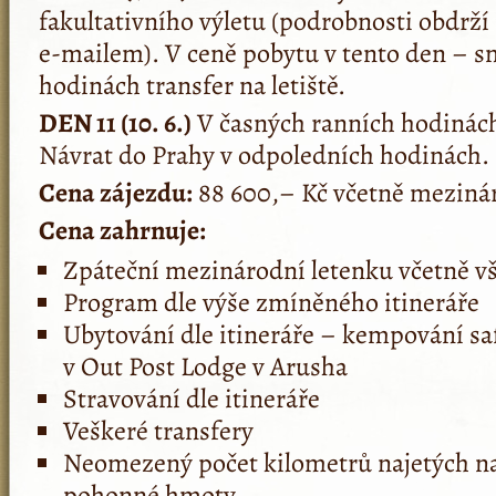
fakultativního výletu (podrobnosti obdrží
e-mailem). V ceně pobytu v tento den – s
hodinách transfer na letiště.
DEN 11 (10. 6.)
V časných ranních hodinách
Návrat do Prahy v odpoledních hodinách.
Cena zájezdu:
88 600,– Kč včetně mezinár
Cena zahrnuje:
Zpáteční mezinárodní letenku včetně v
Program dle výše zmíněného itineráře
Ubytování dle itineráře – kempování saf
v Out Post Lodge v Arusha
Stravování dle itineráře
Veškeré transfery
Neomezený počet kilometrů najetých na
pohonné hmoty