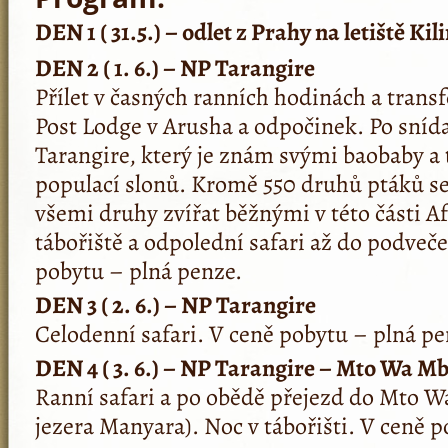
DEN 1 ( 31.5.) – odlet z Prahy na letiště Ki
DEN 2 ( 1. 6.) – NP Tarangire
Přílet v časných ranních hodinách a trans
Post Lodge v Arusha a odpočinek. Po sníd
Tarangire, který je znám svými baobaby a 
populací slonů. Kromě 550 druhů ptáků se
všemi druhy zvířat běžnými v této části A
tábořiště a odpolední safari až do podveč
pobytu – plná penze.
DEN 3 ( 2. 6.) – NP Tarangire
Celodenní safari. V ceně pobytu – plná pe
DEN 4 ( 3. 6.) – NP Tarangire – Mto Wa M
Ranní safari a po obědě přejezd do Mto W
jezera Manyara). Noc v tábořišti. V ceně 