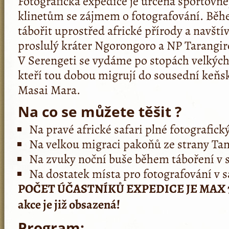
Fotografická expedice je určena sportovn
klinetům se zájmem o fotografování. Bě
tábořit uprostřed africké přírody a navští
proslulý kráter Ngorongoro a NP Tarangire
V Serengeti se vydáme po stopách velkýc
kteří tou dobou migrují do sousední keňs
Masai Mara.
Na co se můžete těšit ?
Na pravé africké safari plné fotografický
Na velkou migraci pakoňů ze strany Ta
Na zvuky noční buše během táboření v s
Na dostatek místa pro fotografování v s
POČET ÚČASTNÍKŮ EXPEDICE JE MAX 7 – 
akce je již obsazená!
Program: