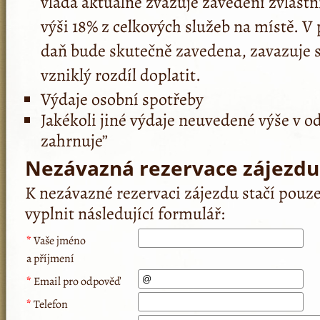
vláda aktuálně zvažuje zavedení zvláštní
výši 18% z celkových služeb na místě. V 
daň bude skutečně zavedena, zavazuje s
vzniklý rozdíl doplatit.
Výdaje osobní spotřeby
Jakékoli jiné výdaje neuvedené výše v o
zahrnuje”
Nezávazná rezervace zájezdu
K nezávazné rezervaci zájezdu stačí pouz
vyplnit následující formulář:
*
Vaše jméno
a příjmení
*
Email pro odpověď
*
Telefon