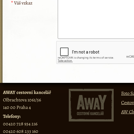
*
Váš vzkaz
AWAY cestovní kancelář
Foto S
Olbrachtova 1061/56
Cestov
140 00 Praha 4
AW Cl
Telefony:
00420 728 934 216
00420 608 233 160