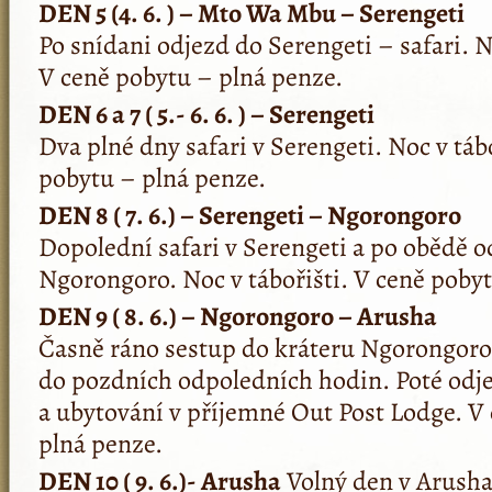
DEN 5 (4. 6. ) – Mto Wa Mbu – Serengeti
Po snídani odjezd do Serengeti – safari. N
V ceně pobytu – plná penze.
DEN 6 a 7 ( 5.- 6. 6. ) – Serengeti
Dva plné dny safari v Serengeti. Noc v táb
pobytu – plná penze.
DEN 8 ( 7. 6.) – Serengeti – Ngorongoro
Dopolední safari v Serengeti a po obědě o
Ngorongoro. Noc v tábořišti. V ceně pobyt
DEN 9 ( 8. 6.) – Ngorongoro – Arusha
Časně ráno sestup do kráteru Ngorongoro 
do pozdních odpoledních hodin. Poté odj
a ubytování v příjemné Out Post Lodge. V
plná penze.
DEN 10 ( 9. 6.)- Arusha
Volný den v Arusha