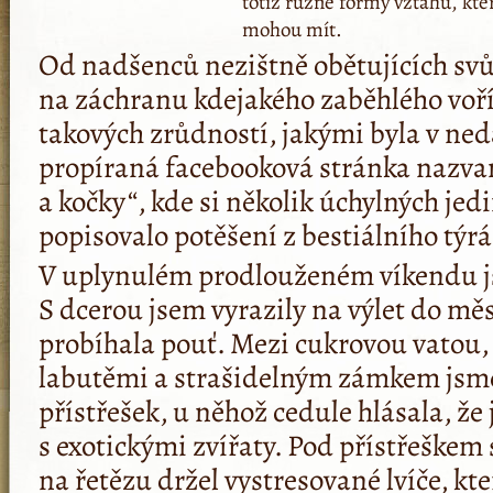
totiž různé formy vztahů, kte
mohou mít.
Od nadšenců nezištně obětujících svůj
na záchranu kdejakého zaběhlého voří
takových zrůdností, jakými byla v ne
propíraná facebooková stránka nazva
a kočky“, kde si několik úchylných je
popisovalo potěšení z bestiálního týrá
V uplynulém prodlouženém víkendu js
S dcerou jsem vyrazily na výlet do mě
probíhala pouť. Mezi cukrovou vatou,
labutěmi a strašidelným zámkem jsme
přístřešek, u něhož cedule hlásala, že 
s exotickými zvířaty. Pod přístřeškem
na řetězu držel vystresované lvíče, kte