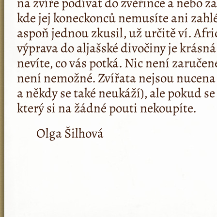
na zvíře podívat do zvěřince a nebo za
kde jej koneckonců nemusíte ani zahl
aspoň jednou zkusil, už určitě ví. Afri
výprava do aljašské divočiny je krásn
nevíte, co vás potká. Nic není zaručené
není nemožné. Zvířata nejsou nucena 
a někdy se také neukáží), ale pokud se t
který si na žádné pouti nekoupíte.
Olga Šilhová