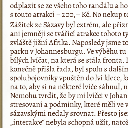
odplazit se ze všeho toho randálu a ho
s touto atrakcí – 200,– Kč. No nekup t
Zážitek ze Sázavy byl extrém, ale př
ani jemněji se tvářící atrakce tohoto t
zvláště jižní Afrika. Naposledy jsme to 
parku v Johannesburgu. Ve výběhu tu 
bílých lvíčat, na která se stála fronta
konečně přišla řada, byl spolu s další
spolubojovníky vpuštěn do lví klece, 
na to, aby si na některé lvíče sáhnul, n
Nemohu tvrdit, že by mi lvíčci v Joha
stresovaní a podmínky, které měli ve 
sázavskými nedaly srovnat. Přesto jse
„interakce“ nebyla schopná užít, natož