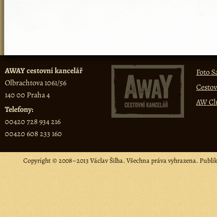
AWAY cestovní kancelář
Foto S
Olbrachtova 1061/56
Cestov
140 00 Praha 4
AW Cl
Telefony:
00420 728 934 216
00420 608 233 160
Copyright © 2008–2013 Václav Šilha. Všechna práva vyhrazena. Publi