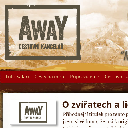
Foto Safari
Cesty na míru
Připravujeme
Cestovní k
O zvířatech a l
Příhodnější titulek pro tento
jsem si vědoma, že má k origi