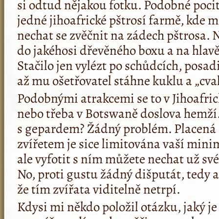
si odtud nějakou fotku. Podobné pocit
jedné jihoafrické pštrosí farmě, kde 
nechat se zvěčnit na zádech pštrosa.
do jakéhosi dřevěného boxu a na hlav
Stačilo jen vylézt po schůdcích, posad
až mu ošetřovatel stáhne kuklu a „cva
Podobnými atrakcemi se to v Jihoafric
nebo třeba v Botswaně doslova hemží.
s gepardem? Žádný problém. Placená 
zvířetem je sice limitována vaší mini
ale vyfotit s ním můžete nechat už sv
No, proti gustu žádný dišputát, tedy 
že tím zvířata viditelně netrpí.
Kdysi mi někdo položil otázku, jaký je 